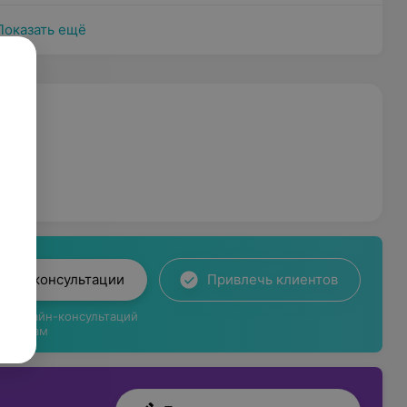
Показать ещё
лайн-консультации
Привлечь клиентов
ги онлайн-консультаций
циентам