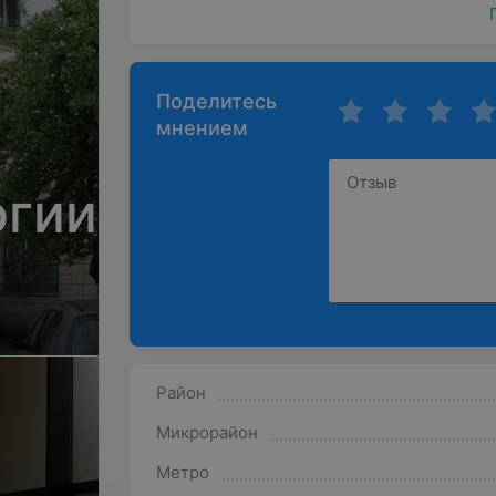
Поделитесь
мнением
огии
Район
Микрорайон
Метро