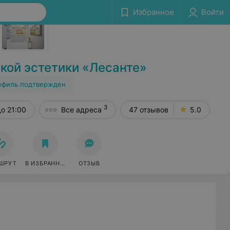
Избранное
Войти
Сообщить об ошибке
кой эстетики «Лесанте»
офиль подтвержден
3
до 21:00
Все адреса
47 отзывов
5.0
ШРУТ
В ИЗБРАННОЕ
ОТЗЫВ