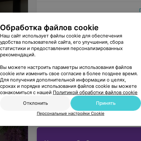
Обработка файлов cookie
Наш сайт использует файлы cookie для обеспечения
Минск, пр. Дзержинского, 15
удобства пользователей сайта, его улучшения, сбора
статистики и предоставления персонализированных
мосфера
ДО 21:00
МАРШРУТ
рекомендаций.
3
Все адреса
Вы можете настроить параметры использования файлов
cookie или изменить свое согласие в более позднее время.
Для получения дополнительной информации о целях,
сроках и порядке использования файлов cookie вы можете
ознакомиться с нашей
Политикой обработки файлов cookie
Вы владелец?
Подключить он
Отклонить
Принять
Начните оказывать услу
Персональные настройки Cookie
вашим па