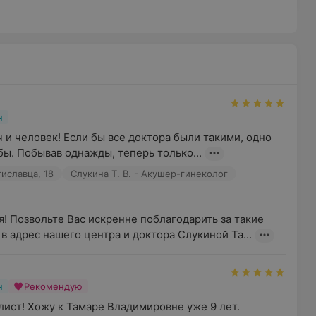
н
и человек! Если бы все доктора были такими, одно 
ы. Побывав однажды, теперь только...
иславца, 18
Слукина Т. В. - Акушер-гинеколог
! Позвольте Вас искренне поблагодарить за такие 
в адрес нашего центра и доктора Слукиной Та...
н
Рекомендую
ист! Хожу к Тамаре Владимировне уже 9 лет. 