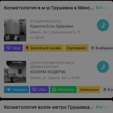
Косметология в м-р Грушевка в Минске
Все
СТУДИЯ КРАСОТЫ
Красота Есть Здоровье
Минск, пр-т Дзержинского, 15
с 08:00
Viber
Записаться онлайн
Сертификат
В избранн
ЦЕНТР КОСМЕТОЛОГИИ И
ДЕРМАТОЛОГИИ
KODERM (КОДЕРМ)
Минск, ул. Щорса, 4а
с 10:00
Telegram
Viber
WhatsApp
Записаться
В 
Косметология возле метро Грушевка в Минске
Все