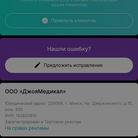
Широкий спектр услуг.
вашим пациентам
Центр медицинской эстетики «Лесанте»: красота не
требует жертв!
Привлечь клиентов
Обращаем ваше внимание, что
обязательна консультация
Нашли ошибку?
специалиста: рекламируемые
медицинские услуги могут иметь
противопоказания и побочные
Предложить исправление
реакции.
ООО «ДжояМедикал»
Юридический адрес: 220089, г. Минск, пр. Дзержинского, д.15,
пом. 835
УНП: 192820910
Зарегистрирован в Торговом реестре
На правах рекламы