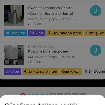
Swetlan Aesthetics Centre
(Светлан Эстетикс Центр)
Минск, пр-т Дзержинского, 3Б
с 09:00
Telegram
Viber
Записаться онлайн
Сертификат
СТУДИЯ КРАСОТЫ
Красота Есть Здоровье
Минск, пр-т Дзержинского, 15
с 08:00
Viber
Записаться онлайн
Сертификат
В избранн
О проекте
Новости проекта
Размещение рекламы