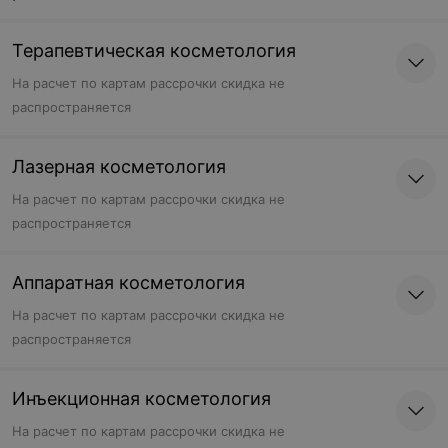
SMAS-лифтинг шеи и
SMAS-лифтинг лица,
Терапевтическая косметология
декольте
подбородка и шеи
На расчет по картам рассрочки скидка не
Возможна оплата картами
Возможна оплата картами
распространяется
рассрочки
рассрочки
Цена по запросу
Цена по запросу
Лазерная косметология
Записаться
Записаться
На расчет по картам рассрочки скидка не
распространяется
SMAS-лифтинг лица,
подбородка, шеи и
декольте
Аппаратная косметология
Возможна оплата картами
рассрочки
На расчет по картам рассрочки скидка не
Цена по запросу
распространяется
Записаться
Инъекционная косметология
На расчет по картам рассрочки скидка не