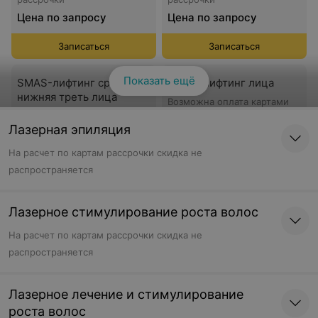
Цена по запросу
Цена по запросу
Записаться
Записаться
Показать ещё
SMAS-лифтинг средняя +
SMAS-лифтинг лица
нижняя треть лица
Возможна оплата картами
рассрочки
Возможна оплата картами
рассрочки
Лазерная эпиляция
Цена по запросу
Цена по запросу
На расчет по картам рассрочки скидка не
распространяется
Записаться
Записаться
SMAS-лифтинг средняя +
SMAS-лифтинг лица и
Лазерное стимулирование роста волос
нижняя треть лица +
подбородка
На расчет по картам рассрочки скидка не
подбородок
Возможна оплата картами
распространяется
рассрочки
Возможна оплата картами
рассрочки
Цена по запросу
Цена по запросу
Лазерное лечение и стимулирование
роста волос
Записаться
Записаться